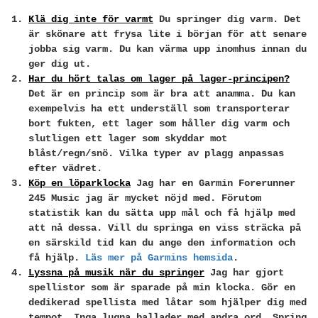
Klä dig inte för varmt
Du springer dig varm. Det
är skönare att frysa lite i början för att senare
jobba sig varm. Du kan värma upp inomhus innan du
ger dig ut.
Har du hört talas om lager på lager-principen?
Det är en princip som är bra att anamma. Du kan
exempelvis ha ett underställ som transporterar
bort fukten, ett lager som håller dig varm och
slutligen ett lager som skyddar mot
blåst/regn/snö. Vilka typer av plagg anpassas
efter vädret.
Köp en löparklocka
Jag har en Garmin Forerunner
245 Music jag är mycket nöjd med. Förutom
statistik kan du sätta upp mål och få hjälp med
att nå dessa. Vill du springa en viss sträcka på
en särskild tid kan du ange den information och
få hjälp.
Läs mer på Garmins hemsida
.
Lyssna på musik när du springer
Jag har gjort
spellistor som är sparade på min klocka. Gör en
dedikerad spellista med låtar som hjälper dig med
tempot. Inga lugna ballader med andra ord. Spring