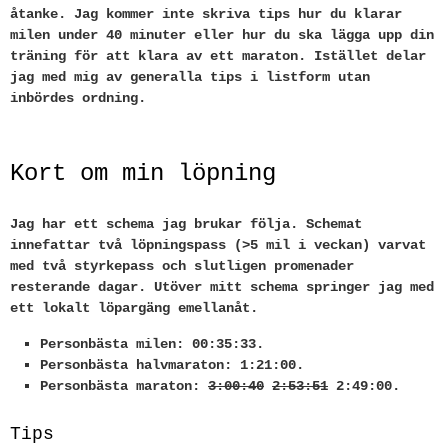
åtanke. Jag kommer inte skriva tips hur du klarar
milen under 40 minuter eller hur du ska lägga upp din
träning för att klara av ett maraton. Istället delar
jag med mig av generalla tips i listform utan
inbördes ordning.
Kort om min löpning
Jag har ett schema jag brukar följa. Schemat
innefattar två löpningspass (>5 mil i veckan) varvat
med två styrkepass och slutligen promenader
resterande dagar. Utöver mitt schema springer jag med
ett lokalt löpargäng emellanåt.
Personbästa milen: 00:35:33.
Personbästa halvmaraton: 1:21:00.
Personbästa maraton:
3:00:40
2:53:51
2:49:00.
Tips