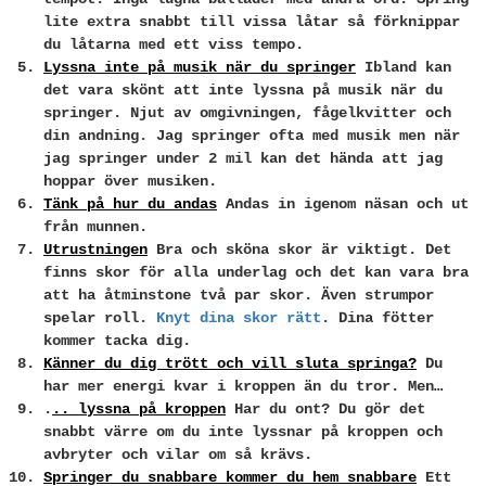
lite extra snabbt till vissa låtar så förknippar
du låtarna med ett viss tempo.
Lyssna inte på musik när du springer
Ibland kan
det vara skönt att inte lyssna på musik när du
springer. Njut av omgivningen, fågelkvitter och
din andning. Jag springer ofta med musik men när
jag springer under 2 mil kan det hända att jag
hoppar över musiken.
Tänk på hur du andas
Andas in igenom näsan och ut
från munnen.
Utrustningen
Bra och sköna skor är viktigt. Det
finns skor för alla underlag och det kan vara bra
att ha åtminstone två par skor. Även strumpor
spelar roll.
Knyt dina skor rätt
. Dina fötter
kommer tacka dig.
Känner du dig trött och vill sluta springa?
Du
har mer energi kvar i kroppen än du tror. Men…
.
.. lyssna på kroppen
Har du ont? Du gör det
snabbt värre om du inte lyssnar på kroppen och
avbryter och vilar om så krävs.
Springer du snabbare kommer du hem snabbare
Ett